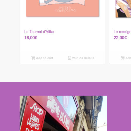
Le Tournoi d’Alifar
Le rossig
16,00
€
22,00
€
Add to cart
Voir les détails
Add