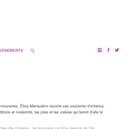
VÉNEMENTS
mouvantes, Élisa Marraudino raconte ses souvenirs d’enfance,
ditions et modernité, les joies et les colères qui feront d’elle la
les de clowns. Je trouvais ça trop génial qu’ils