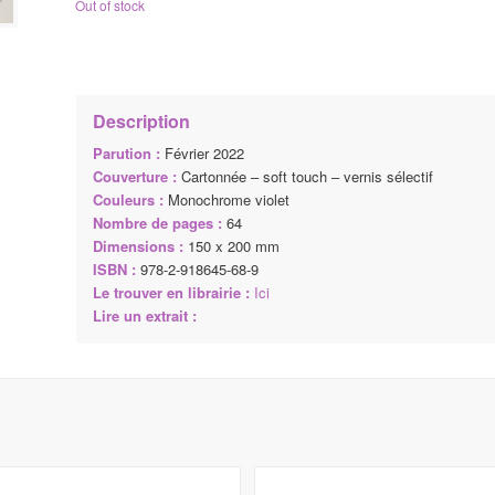
Out of stock
Description
Parution :
Février 2022
Couverture :
Cartonnée – soft touch – vernis sélectif
Couleurs :
Monochrome violet
Nombre de pages :
64
Dimensions :
150 x 200 mm
ISBN :
978-2-918645-68-9
Le trouver en librairie :
Ici
Lire un extrait :