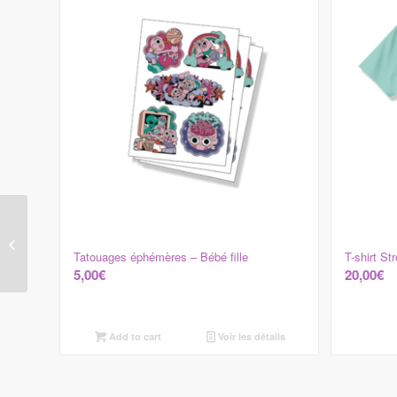
Sylvain
Tatouages éphémères – Bébé fille
T-shirt St
5,00
€
20,00
€
Add to cart
Voir les détails