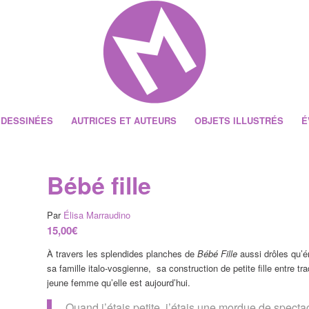
 DESSINÉES
AUTRICES ET AUTEURS
OBJETS ILLUSTRÉS
É
Bébé fille
Par
Élisa Marraudino
15,00
€
À travers les splendides planches de
Bébé Fille
aussi drôles qu’é
sa famille italo-vosgienne,
sa construction de petite fille entre tra
jeune femme qu’elle est aujourd’hui.
Quand j’étais petite, j’étais une mordue de spectac