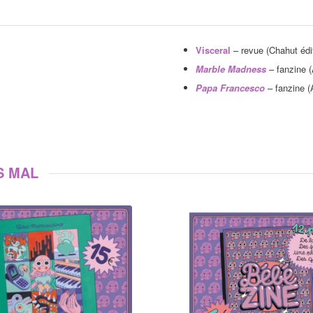
Visceral
– revue (Chahut édi
Marble Madness
– fanzine (
Papa Francesco
– fanzine (
S MAL