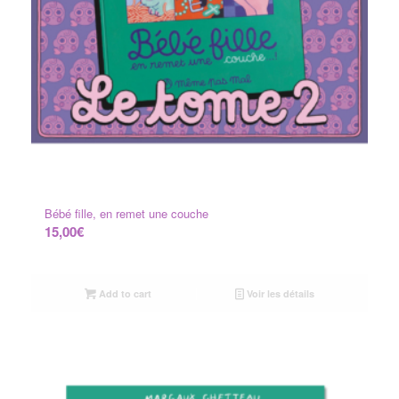
Bébé fille, en remet une couche
15,00
€
Add to cart
Voir les détails