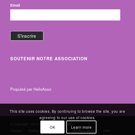
*
Email
SOUTENIR NOTRE ASSOCIATION
Propulsé par
HelloAsso
This site uses cookies. By continuing to browse the site, you are
agreeing to our use of cookies.
© Copyright - 2019 Éditions Même Pas Mal
OK
Learn more
Contact
Politique de confidentialité
Mentions légales
CGV