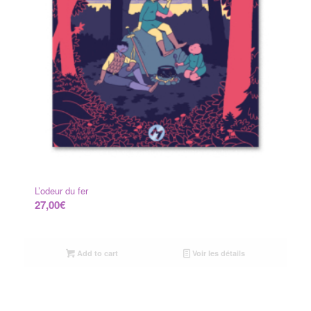
L’odeur du fer
27,00
€
Add to cart
Voir les détails