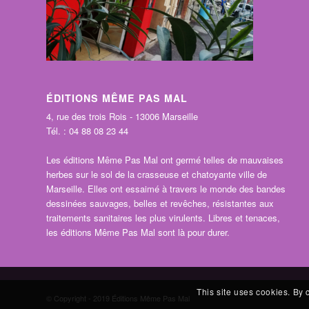
ÉDITIONS MÊME PAS MAL
4, rue des trois Rois - 13006 Marseille
Tél. : 04 88 08 23 44
Les éditions Même Pas Mal ont germé telles de mauvaises
herbes sur le sol de la crasseuse et chatoyante ville de
Marseille. Elles ont essaimé à travers le monde des bandes
dessinées sauvages, belles et revêches, résistantes aux
traitements sanitaires les plus virulents. Libres et tenaces,
les éditions Même Pas Mal sont là pour durer.
This site uses cookies. By 
© Copyright - 2019 Éditions Même Pas Mal