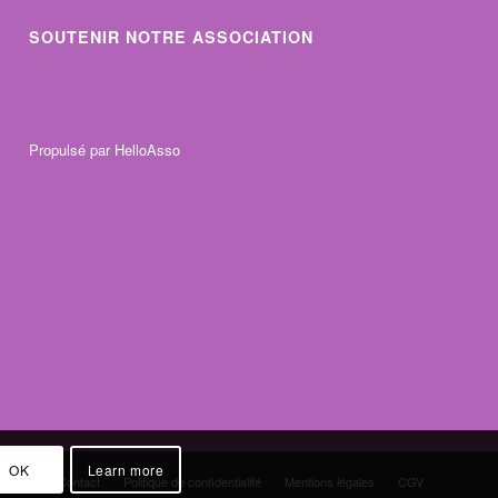
SOUTENIR NOTRE ASSOCIATION
Propulsé par
HelloAsso
OK
Learn more
Contact
Politique de confidentialité
Mentions légales
CGV