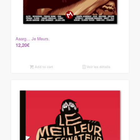
Aaarg… Je Meurs.
12,20
€
Add to cart
Voir les détails