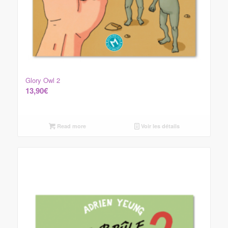
Glory Owl 2
13,90
€
Read more
Voir les détails