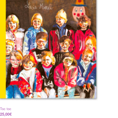
Toc toc
25,00
€