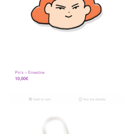
Pin’s – Ernestine
10,00
€
Add to cart
Voir les détails