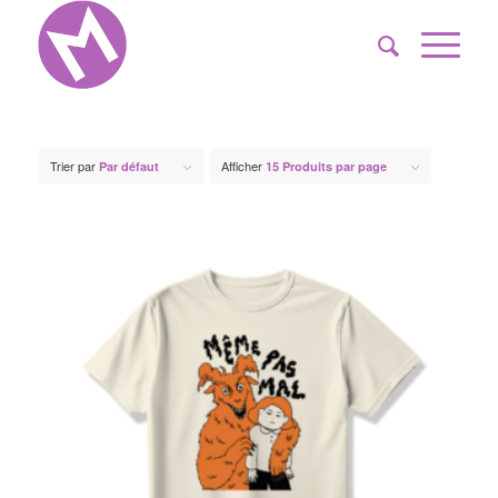
Trier par
Afficher
Par défaut
15 Produits par page