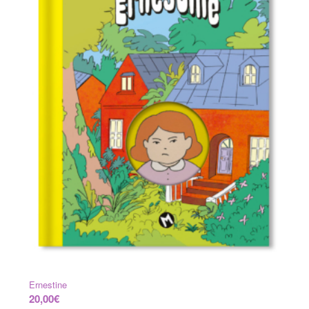
Ernestine
20,00
€