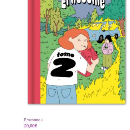
Ernestine 2
20,00
€