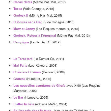
Cacas Ratés
(Même Pas Mal, 2017)
Texas
(Vide Cocagne, 2015)
Grotesk II
(Même Pas Mal, 2015)
Histoires sans Gag
(Vide Cocagne, 2013)
Marv et Jonny
(Les Requins marteaux, 2013)
Grotesk
,
Retour à l’Anormal
(Même Pas Mal, 2013)
Campigne
(Le Dernier Cri, 2012)
Le Tarot taré
(Le Dernier Cri, 2011)
Mal Faits
(Les Rêveurs, 2008)
Croisière Cosmos
(Delcourt, 2008)
Grotesk
(Humeurs,, 2006)
Les nouvelles aventures de Girafe
avec X-90 (Les Requins
Marteaux, 2005)
Le Bar
(Humeurs, 2005)
Flatter la bête
(éditions MeMo, 2004)
En français dans le texte
, Jean-Jacques Tachdjian, (La