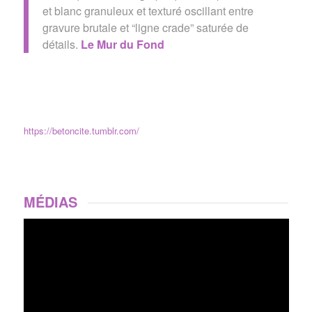
et blanc granuleux et texturé oscillant entre
gravure brutale et “ligne crade” saturée de
détails.
Le Mur du Fond
https://betoncite.tumblr.com/
MÉDIAS