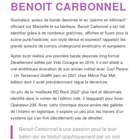
BENOIT CARBONNEL
Illustrateur, auteur de bande dessinée et ex “peintre en bâtiment”
officiant sur Marseille et sa banlieue, Benoit Carbonnel s’est fait
identifier grâce à de nombreux grafzines, affiches et flyers pour la
scène punk/hardcore, son style dense et expressif rappelant les
grands auteurs de comics underground américains et européens.
Après avoir réalisé une première bande dessinée long-format
Déraillement
éditée par Vide Cocagne en 2019, il s’est attelé à
une ambitieuse évocation de son ancien métier avec
Cool Parano
–
Un Testament Graffiti
paru en 2021 chez Même Pas Mal,
éditeur dont il avait précédemment tagué la devanture.
Un prix de la “meilleure BD Rock 2022” plus tard et désormais
identifié dans le vortex de l’édition indé, il réapparaît pour livrer
Opérateur 238
. Avec cette chronique douce-amère des galères
de l’intérim en logistique, il explore un peu plus les travers d’un
système qui n’en finit (décidément) pas de dérailler.
Benoit Carbonnel a une passion pour le tout-
béton qui se traduit graphiquement par un noir