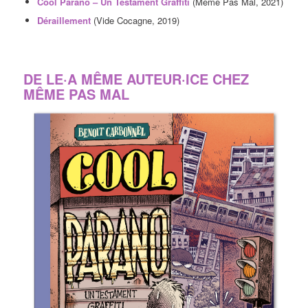
Cool Parano – Un Testament Graffiti
(Même Pas Mal, 2021)
Déraillement
(Vide Cocagne, 2019)
DE LE·A MÊME AUTEUR·ICE CHEZ
MÊME PAS MAL